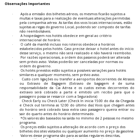
Observações Importantes
·
Após a emissão dos bilhetes aéreos, os mesmos ficarão sujeitos a
multas e taxas para a realização de eventuais alterações permitidas
pela companhia aérea. As tarifas dos voos locais internacionais, estão
sujeitas as regas do governo Local, podendo ser composto de tarifas
não reembolsáveis.
·
A hospedagem nos hotéis obedece em geral ao critério
internacional de horário.
·
O café da manhã incluso nos roteiros obedece a horários
estabelecidos pelos hotéis. Caso precise deixar o hotel antes do início
desse serviço, o mesmo não será realizado e não haverá reembolso.
·
Por razões operacionais, a ordem dos passeios poderá ser alterada
sem prévio aviso. Visitas poderão ser canceladas por normas ou
ordem do governo.
·
Os hotéis previstos estão sujeitos a possíveis variações para hotéis
similares a qualquer momento, sem prévio aviso.
·
Custo com ligações ou transfer a aeroportos decorrentes de Atrasos
ou Extravio de Bagagem (Extravio de bagagem é de suma
responsabilidade da Cia Aérea e os custos extras decorrentes do
extravio será cobrado a parte e emitido um recibo para que o
passageiro possa se ressarcir com a Seguradora)
·
Check Early ou Check Later (Check In inicia 15:00 do dia da Chegada
e Check out termina as 12:00 do último dia) Voos que chegam antes
do horário será cobrado taxa extra caso passageiro queira entrar ou
sair do quarto antes do horário determinado.
·
*Os valores são baseados na saída no mínimo de 2 pessoas no mesmo
programa.
·
Os preços estão sujeitos a alteração de acordo com o preço dos
bilhetes dos sites visitados ou qualquer aumento no preço da gasolina
·
Valores desse programa são para as saídas regulares descritas,