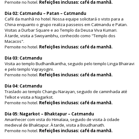
Pernoite no hotel.
Refeições inclusas: café da manhã.
Dia 02: Catmandu – Patan – Catmandu
Café da manhã no hotel. Nossa equipe solicitará o visto para a
China enquanto o grupo realiza passeios em Catmandu e Patan.
Visitas a Durbar Square e ao Templo da Deusa Viva Kumari.
À tarde, visita a Swoyambhu, conhecido como "Templo dos
Macacos".
Pernoite no hotel.
Refeições inclusas: café da manhã.
Dia 03: Catmandu
Visita ao templo Budhanilkantha, seguido pelo templo Linga Bhairavi
e pelo templo Vajrayogini.
Pernoite no hotel.
Refeições inclusas: café da manhã.
Dia 04: Catmandu
Traslado ao templo Changu Narayan, seguido de caminhada até
Telkot e visita a Nagarkot.
Pernoite no hotel.
Refeições inclusas: café da manhã.
Dia 05: Nagarkot – Bhaktapur – Catmandu
Amanhecer com vista do Himalaia, seguido de visita à cidade
medieval de Bhaktapur. À tarde, visita a Boudhanath.
Pernoite no hotel.
Refeições inclusas: café da manhã.