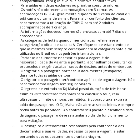
compartilhada. Para guia e veículo privativo consulte taxas.
·
Para saídas em datas exclusivas ou privativa consulte valores
·
Os hotéis não oferecem acomodações com 3 camas. As
acomodações TRIPLAS geralmente dispõem de 1 cama de casal e 1
sofá cama ou cama de armar. Para maior conforto dos clientes,
recomendamos a utilização de TRIPLO para até 2 adultos
acompanhados de 1 criança.
·
As informações dos voos internos são enviadas com até 7 dias de
antecedência.
·
As categorias de hotéis quando mencionadas, referem-se a
categorização oficial de cada país. Certifique-se de estar ciente de
que as mesmas nem sempre correspondem às categorias hoteleiras
utilizadas no Brasil ou nos padrões internacionais
·
Portar os documentos necessários para a viagem é de
responsabilidade do viajante e portanto, aconselhamos consultar os
protocolos e exigências atualizados do destino, antes do embarque.
·
Obrigatório o passageiro portar seus documentos (Passaporte)
durante todas as saídas de tour.
·
Obrigatório o passageiro ter/contratar apólice de seguro viagem. Não
recomendamos viagem sem seguro viagem.
·
O ingresso de entrada ao Taj Mahal possui duração de três horas
assim os visitantes terão três horas para concluir o tour, caso
ultrapassar o limite de horas permitidos, é cobrado taxa extra na
saída dos passageiros. O Taj Mahal não abre as sextas-feiras, e sempre
fecha antes do pôr-do-sol. Ao contratar seu pacote e escolher a data
da viagem, o passageiro deve se atentar ao dia de funcionamento
para visitação.
·
O passageiro é inteiramente responsável pela conferência dos
documentos e suas validades, necessários para a viagem; e estar
portando odos os documentos durante a viagem.