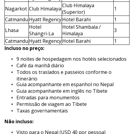
Club Himalaya
Nagarkot
Club Himalaya
1
(Superior)
Catmandu
Hyatt Regency
Hotel Barahi
1
Hotel
Hotel Shambala /
Lhasa
3
Shangri-La
Himalaya
Catmandu
Hyatt Regency
Hotel Barahi
1
Incluso no preço:
9 noites de hospedagem nos hotéis selecionados
Café da manhã diário
Todos os traslados e passeios conforme o
itinerário
Guia acompanhante em espanhol no Nepal
Guia acompanhante em inglês no Tibete
Entradas para monumentos
Permissão de viagem ao Tibete
Taxas governamentais
Não incluso:
Visto para o Nepal (USD 40 por pessoa)