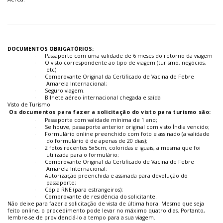
DOCUMENTOS OBRIGATÓRIOS:
·
Passaporte com uma validade de 6 meses do retorno da viagem
·
O visto correspondente ao tipo de viagem (turismo, negócios,
etc)
·
Comprovante Original da Certificado de Vacina de Febre
Amarela Internacional;
·
Seguro viagem.
·
Bilhete aéreo internacional chegada e saída
Visto de Turismo
Os documentos para fazer a solicitação do visto para turismo são:
·
Passaporte com validade mínima de 1 ano;
·
Se houve, passaporte anterior original com visto Índia vencido;
·
Formulário online preenchido com foto e assinado (a validade
do formulário é de apenas de 20 dias);
·
2 fotos recentes 5x5cm, coloridas e iguais, a mesma que foi
utilizada para o formulário;
·
Comprovante Original da Certificado de Vacina de Febre
Amarela Internacional;
·
Autorização preenchida e assinada para devolução do
passaporte;
·
Cópia RNE (para estrangeiros);
·
Comprovante de residência do solicitante.
Não deixe para fazer a solicitação de vista de última hora. Mesmo que seja
feito online, o procedimento pode levar no máximo quatro dias. Portanto,
lembre-se de providenciá-lo a tempo para a sua viagem.