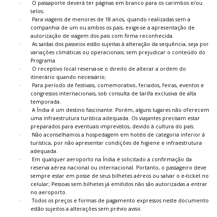
·
O passaporte deverá ter páginas em branco para os carimbos e/ou
selos;
·
Para viagens de menores de 18 anos, quando realizadas sem a
companhia de um ou ambos os pais, exige-se a apresentação de
autorização de viagem dos pais com firma reconhecida.
·
As saídas dos passeios estão sujeitas à alteração da sequência, seja por
variações climáticas ou operacionais; sem prejudicar o conteúdo do
Programa.
·
O receptivo local reserva-se o direito de alterar a ordem do
itinerário quando necessário;
·
Para período de festivais, comemorativo, feriados, feiras, eventos e
congressos internacionais, sob consulta de tarifa exclusiva de alta
temporada.
·
A Índia é um destino fascinante. Porém, alguns lugares não oferecem
uma infraestrutura turística adequada. Os viajantes precisam estar
preparados para eventuais imprevistos, devido à cultura do país.
·
Não aconselhamos a hospedagem em hotéis de categoria inferior à
turística, por não apresentar condições de higiene e infraestrutura
adequada.
·
Em qualquer aeroporto na Índia é solicitado a confirmação da
reserva aérea nacional ou internacional. Portanto, o passageiro deve
sempre estar em posse de seus bilhetes aéreos ou salvar o e-ticket no
celular; Pessoas sem bilhetes já emitidos não são autorizadas a entrar
no aeroporto.
·
Todos os preços e formas de pagamento expressos neste documento
estão sujeitos a alterações sem prévio aviso.