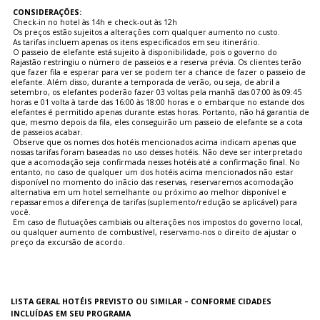
CONSIDERAÇÕES:
Check-in no hotel às 14h e check-out às 12h
Os preços estão sujeitos a alterações com qualquer aumento no custo.
As tarifas incluem apenas os itens especificados em seu itinerário.
O passeio de elefante está sujeito à disponibilidade, pois o governo do
Rajastão restringiu o número de passeios e a reserva prévia. Os clientes terão
que fazer fila e esperar para ver se podem ter a chance de fazer o passeio de
elefante. Além disso, durante a temporada de verão, ou seja, de abril a
setembro, os elefantes poderão fazer 03 voltas pela manhã das 07:00 às 09:45
horas e 01 volta à tarde das 16:00 às 18:00 horas e o embarque no estande dos
elefantes é permitido apenas durante estas horas. Portanto, não há garantia de
que, mesmo depois da fila, eles conseguirão um passeio de elefante se a cota
de passeios acabar.
Observe que os nomes dos hotéis mencionados acima indicam apenas que
nossas tarifas foram baseadas no uso desses hotéis. Não deve ser interpretado
que a acomodação seja confirmada nesses hotéis até a confirmação final. No
entanto, no caso de qualquer um dos hotéis acima mencionados não estar
disponível no momento do inãcio das reservas, reservaremos acomodação
alternativa em um hotel semelhante ou próximo ao melhor disponível e
repassaremos a diferença de tarifas (suplemento/redução se aplicável) para
você.
Em caso de flutuações cambiais ou alterações nos impostos do governo local,
ou qualquer aumento de combustível, reservamo-nos o direito de ajustar o
preço da excursão de acordo.
LISTA GERAL HOTÉIS PREVISTO OU SIMILAR – CONFORME CIDADES
INCLUÍDAS EM SEU PROGRAMA