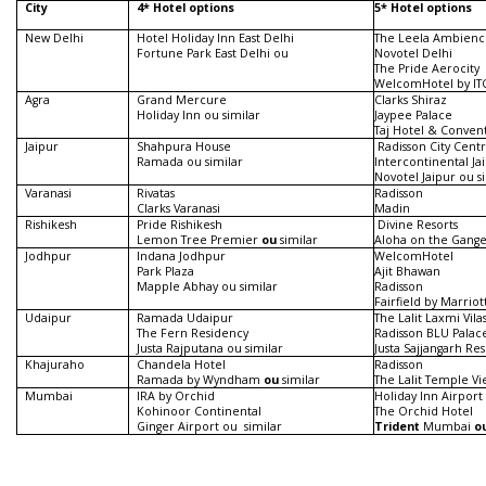
City
4* Hotel options
5* Hotel options
New Delhi
Hotel Holiday Inn East Delhi
The Leela Ambience
Fortune Park East Delhi ou
Novotel Delhi
The Pride Aerocity
WelcomHotel by IT
Agra
Grand Mercure
Clarks Shiraz
Holiday Inn ou
similar
Jaypee Palace
Taj Hotel & Conven
Jaipur
Shahpura House
Radisson City Centr
Ramada ou similar
Intercontinental Ja
Novotel Jaipur ou s
Varanasi
Rivatas
Radisson
Clarks Varanasi
Madin
Rishikesh
Pride Rishikesh
Divine Resorts
Lemon Tree Premier
ou
similar
Aloha on the Gange
Jodhpur
Indana Jodhpur
WelcomHotel
Park Plaza
Ajit Bhawan
Mapple Abhay ou similar
Radisson
Fairfield by Marriot
Udaipur
Ramada Udaipur
The Lalit Laxmi Vil
The Fern Residency
Radisson BLU Palac
Justa Rajputana ou similar
Justa Sajjangarh Re
Khajuraho
Chandela Hotel
Radisson
Ramada by Wyndham
ou
similar
The Lalit Temple V
Mumbai
IRA by Orchid
Holiday Inn Airport
Kohinoor Continental
The Orchid Hotel
Ginger Airport ou
similar
Trident
Mumbai
o