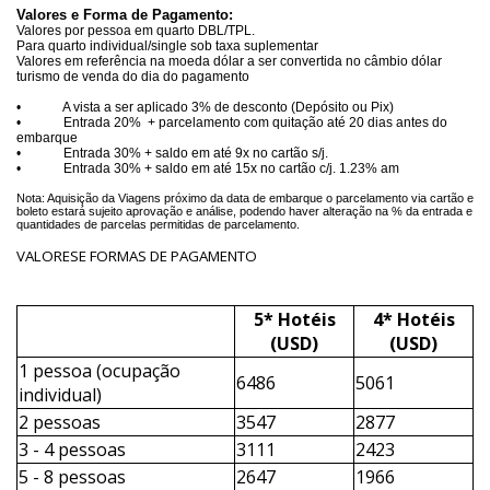
Valores e Forma de Pagamento:
Valores por pessoa em quarto DBL/TPL.
Para quarto individual/single sob taxa suplementar
Valores em referência na moeda dólar a ser convertida no câmbio dólar
turismo de venda do dia do pagamento
• A vista a ser aplicado 3% de desconto (Depósito ou Pix)
• Entrada 20% + parcelamento com quitação até 20 dias antes do
embarque
• Entrada 30% + saldo em até 9x no cartão s/j.
• Entrada 30% + saldo em até 15x no cartão c/j. 1.23% am
Nota: Aquisição da Viagens próximo da data de embarque o parcelamento via cartão e
boleto estará sujeito aprovação e análise, podendo haver alteração na % da entrada e
quantidades de parcelas permitidas de parcelamento.
VALORESE FORMAS DE PAGAMENTO
5* Hotéis
4* Hotéis
(USD)
(USD)
1 pessoa (ocupação
6486
5061
individual)
2 pessoas
3547
2877
3 - 4 pessoas
3111
2423
5 - 8 pessoas
2647
1966