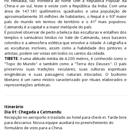
no Himalaia, faz fronteira ao norte com a República Popular da
China e ao sul, leste e oeste com a República da Índia. Com uma
área de 147.181 quilômetros quadrados e uma população de
aproximadamente 30 milhões de habitantes, o Nepal é o 93º maior
país do mundo em termos de território e o 41º mais populoso.
Catmandu é a capital e a maior metópole do país.
É possível observar de perto a beleza das esculturas e entalhes dos
templos e santuários hindus no Vale de Catmandu, seus bazares
coloridos e a atmosfera eclética que envolve a cidade. A caligrafia e
as esculturas incríveis, assim como a habilidade dos pintores e
artistas, podem ser vistas em todos os cantos da cidade.
TIBETE:
A uma altitude média de 4.200 metros, é conhecido como o
"Topo do Mundo" e também como a "Terra dos Deuses". O país
preservou suas tradições seculares, suas culturas espirituais
enigmáticas e suas paisagens naturais intocadas. O budismo
tibetano é um ramo místico caracterizado por rituais elaborados e
representações artísticas.
Itinerário
Dia 01: Chegada a Catmandu
Recepção no aeroporto e traslado ao hotel para check-in. Tarde livre
para descanso. Nossa equipe auxiliará no preenchimento do
formulário de visto para a China.