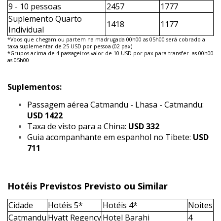
9 - 10 pessoas
2457
1777
Suplemento Quarto
1418
1177
Individual
*Voos que chegam ou partem na madrugada 00h00 as 05h00 será cobrado a
taxa suplementar de 25 USD por pessoa (02 pax)
*Grupos acima de 4 passageiros valor de 10 USD por pax para transfer as 00h00
as 05h00
Suplementos:
Passagem aérea Catmandu - Lhasa - Catmandu:
USD 1422
Taxa de visto para a China:
USD 332
Guia acompanhante em espanhol no Tibete:
USD
711
Hotéis Previstos Previsto ou Similar
Cidade
Hotéis 5*
Hotéis 4*
Noites
Catmandu
Hyatt Regency
Hotel Barahi
4