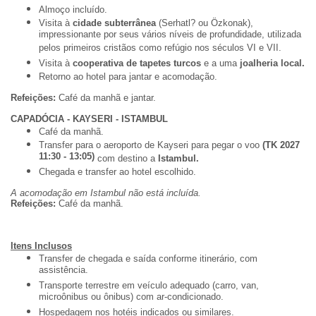
Almoço incluído.
Visita à
cidade subterrânea
(Serhatl? ou Özkonak),
impressionante por seus vários níveis de profundidade, utilizada
pelos primeiros cristãos como refúgio nos séculos VI e VII.
Visita à
cooperativa de tapetes turcos
e a uma
joalheria local.
Retorno ao hotel para jantar e acomodação.
Refeições:
Café da manhã e jantar.
CAPADÓCIA - KAYSERI - ISTAMBUL
Café da manhã.
Transfer para o aeroporto de Kayseri para pegar o voo
(TK 2027
11:30 - 13:05)
com destino a
Istambul.
Chegada e transfer ao hotel escolhido.
A acomodação em Istambul não está incluída.
Refeições:
Café da manhã.
Itens Inclusos
Transfer de chegada e saída conforme itinerário, com
assistência.
Transporte terrestre em veículo adequado (carro, van,
microônibus ou ônibus) com ar-condicionado.
Hospedagem nos hotéis indicados ou similares.