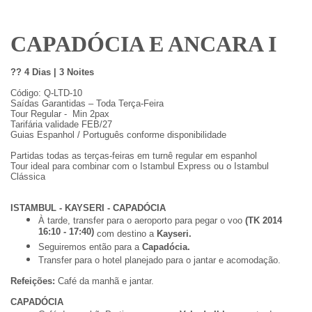
CAPADÓCIA E ANCARA I
??
4 Dias | 3 Noites
Código: Q-LTD-10
Saídas Garantidas – Toda Terça-Feira
Tour Regular - Min 2pax
Tarifária validade FEB/27
Guias Espanhol / Português conforme disponibilidade
Partidas todas as terças-feiras em turnê regular em espanhol
Tour ideal para combinar com o Istambul Express ou o Istambul
Clássica
ISTAMBUL - KAYSERI - CAPADÓCIA
À tarde, transfer para o aeroporto para pegar o voo
(TK 2014
16:10 - 17:40)
com destino a
Kayseri.
Seguiremos então para a
Capadócia.
Transfer para o hotel planejado para o jantar e acomodação.
Refeições:
Café da manhã e jantar.
CAPADÓCIA