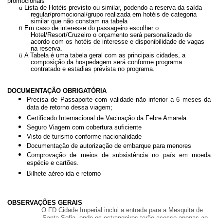
promocionais
ü
Lista de Hotéis previsto ou similar, podendo a reserva da saída
regular/promocional/grupo realizada em hotéis de categoria
similar que não constam na tabela
ü
Em caso de interesse do passageiro escolher o
Hotel/Resort/Cruzeiro o orçamento será personalizado de
acordo com os hotéis de interesse e disponibilidade de vagas
na reserva.
ü
A Tabela é uma tabela geral com as principais cidades, a
composição da hospedagem será conforme programa
contratado e estadias prevista no programa.
DOCUMENTAÇÃO OBRIGATÓRIA
Precisa de Passaporte com validade não inferior a 6 meses da
data de retorno dessa viagem;
Certificado Internacional de Vacinação da Febre Amarela
Seguro Viagem com cobertura suficiente
Visto de turismo conforme nacionalidade
Documentação de autorização de embarque para menores
Comprovação de meios de subsistência no país em moeda
espécie e cartões.
Bilhete aéreo ida e retorno
OBSERVAÇÕES GERAIS
·
O FD Cidade Imperial inclui a entrada para a Mesquita de
Santa Sofia, onde os estrangeiros terão acesso apenas ao