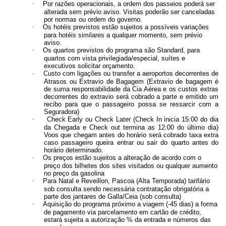
·
Por razões operacionais, a ordem dos passeios poderá ser
alterada sem prévio aviso. Visitas poderão ser canceladas
por normas ou ordem do governo.
·
Os hotéis previstos estão sujeitos a possíveis variações
para hotéis similares a qualquer momento, sem prévio
aviso.
·
Os quartos previstos do programa são Standard, para
quartos com vista privilegiada/especial, suítes e
executivos solicitar orçamento.
·
Custo com ligações ou transfer a aeroportos decorrentes de
Atrasos ou Extravio de Bagagem (Extravio de bagagem é
de suma responsabilidade da Cia Aérea e os custos extras
decorrentes do extravio será cobrado a parte e emitido um
recibo para que o passageiro possa se ressarcir com a
Seguradora)
·
Check Early ou Check Later (Check In inicia 15:00 do dia
da Chegada e Check out termina as 12:00 do último dia)
Voos que chegam antes do horário será cobrado taxa extra
caso passageiro queira entrar ou sair do quarto antes do
horário determinado.
·
Os preços estão sujeitos a alteração de acordo com o
preço dos bilhetes dos sites visitados ou qualquer aumento
no preço da gasolina
·
Para Natal e Reveillon, Pascoa (Alta Temporada) tarifário
sob consulta sendo necessária contratação obrigatória a
parte dos jantares de Galla/Ceia (sob consulta)
·
Aquisição do programa próximo a viagem (-45 dias) a forma
de pagamento via parcelamento em cartão de crédito,
estará sujeita a autorização % da entrada e números das