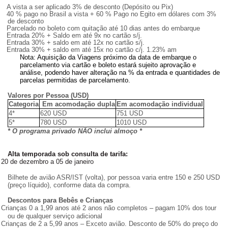
A vista a ser aplicado 3% de desconto (Depósito ou Pix)
40 % pago no Brasil a vista + 60 % Pago no Egito em dólares com 3%
de desconto
Parcelado no boleto com quitação até 10 dias antes do embarque
Entrada 20% + Saldo em até 9x no cartão s/j.
Entrada 30% + saldo em até 12x no cartão s/j.
Entrada 30% + saldo em até 15x no cartão c/j. 1.23% am
Nota: Aquisição da Viagens próximo da data de embarque o
parcelamento via cartão e boleto estará sujeito aprovação e
análise, podendo haver alteração na % da entrada e quantidades de
parcelas permitidas de parcelamento.
Valores por Pessoa (USD)
Categoria
Em acomodação dupla
Em acomodação individual
4*
620 USD
751 USD
5*
780 USD
1010 USD
* O programa privado NÃO inclui almoço *
Alta temporada sob consulta de tarifa:
20 de dezembro a 05 de janeiro
Bilhete de avião ASR/IST (volta), por pessoa varia entre 150 e 250 USD
(preço líquido), conforme data da compra.
Descontos para Bebês e Crianças
Crianças 0 a 1,99 anos até 2 anos não completos – pagam 10% dos tour
ou de qualquer serviço adicional
Crianças de 2 a 5,99 anos – Exceto avião. Desconto de 50% do preço do