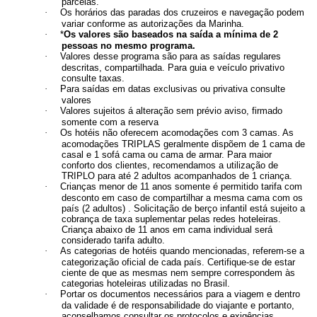
parcelas.
·
Os horários das paradas dos cruzeiros e navegação podem
variar conforme as autorizações da Marinha.
·
*
Os valores são baseados na saída a mínima de 2
pessoas no mesmo programa.
·
Valores desse programa são para as saídas regulares
descritas, compartilhada. Para guia e veículo privativo
consulte taxas.
·
Para saídas em datas exclusivas ou privativa consulte
valores
·
Valores sujeitos á alteração sem prévio aviso, firmado
somente com a reserva
·
Os hotéis não oferecem acomodações com 3 camas. As
acomodações TRIPLAS geralmente dispõem de 1 cama de
casal e 1 sofá cama ou cama de armar. Para maior
conforto dos clientes, recomendamos a utilização de
TRIPLO para até 2 adultos acompanhados de 1 criança.
·
Crianças menor de 11 anos somente é permitido tarifa com
desconto em caso de compartilhar a mesma cama com os
país (2 adultos) . Solicitação de berço infantil está sujeito a
cobrança de taxa suplementar pelas redes hoteleiras.
Criança abaixo de 11 anos em cama individual será
considerado tarifa adulto.
·
As categorias de hotéis quando mencionadas, referem-se a
categorização oficial de cada país. Certifique-se de estar
ciente de que as mesmas nem sempre correspondem às
categorias hoteleiras utilizadas no Brasil.
·
Portar os documentos necessários para a viagem e dentro
da validade é de responsabilidade do viajante e portanto,
aconselhamos consultar os protocolos e exigências