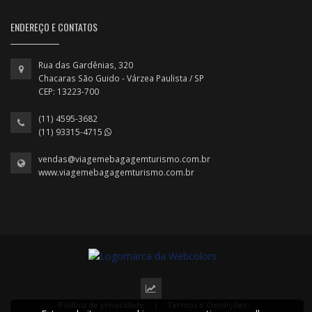
ENDEREÇO E CONTATOS
Rua das Gardênias, 320
Chacaras São Guido - Várzea Paulista / SP
CEP: 13223-700
(11) 4595-3682
(11) 93315-4715
vendas@viagemebagagemturismo.com.br
www.viagemebagagemturismo.com.br
Política de privacidade
|
Termos e Condições