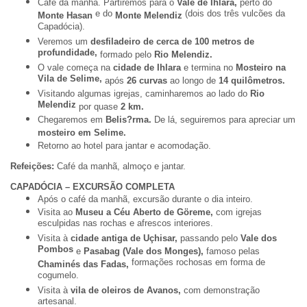
Café da manhã. Partiremos para o
Vale de Ihlara,
perto do
e do
(dois dos três vulcões da
Monte Hasan
Monte Melendiz
Capadócia).
Veremos um
desfiladeiro de cerca de 100 metros de
profundidade,
formado pelo
Rio Melendiz.
O vale começa na
cidade de Ihlara
e termina no
Mosteiro na
Vila de Selime,
após
26 curvas
ao longo de
14 quilômetros.
Visitando algumas igrejas, caminharemos ao lado do
Rio
Melendiz
por quase
2 km.
Chegaremos em
Belis?rma.
De lá, seguiremos para apreciar um
mosteiro em Selime.
Retorno ao hotel para jantar e acomodação.
Refeições:
Café da manhã, almoço e jantar.
CAPADÓCIA – EXCURSÃO COMPLETA
Após o café da manhã, excursão durante o dia inteiro.
Visita ao
Museu a Céu Aberto de Göreme,
com igrejas
esculpidas nas rochas e afrescos interiores.
Visita à
cidade antiga de Uçhisar,
passando pelo
Vale dos
Pombos
e
Pasabag (Vale dos Monges),
famoso pelas
formações rochosas em forma de
Chaminés das Fadas,
cogumelo.
Visita à
vila de oleiros de Avanos,
com demonstração
artesanal.