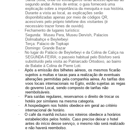
segundo andar. Antes de entrar, o guia fornecerá uma
explicação sobre a importância da mesquita e sua história.
Durante a vista ao local, as explicações serão
disponibilizadas apenas por meio de códigos QR,
acessíveis pelo próprio telefone dos visitantes (é
necessário trazer fones de ouvido).
·
Fechamento de lugares turístico:
Segunda: Museu Pera, Museu Dervish, Palacios
Dolmabahçe e Beylerbeyi
Terça: Palacio de Topkapi
Domingo: Grande Bazar
·
No lugar do Palácio de Beylerbeyi e da Colina de Caliça na
SEGUNDA-FEIRA; o passeio habitual pelo Bósforo será
substituído pela visita ao Patriarcado Ortodoxo, ao bairro
de Balatie à Colina de Pierre Loti.
·
Após a emissão dos bilhetes aéreos, os mesmos ficarão
sujeitos a multas e taxas para a realização de eventuais
alterações permitidas pela companhia aérea. As tarifas dos
voos locais internacionais no Egito, estão sujeitas as regas
do governo Local, sendo composto de tarifas não
reembolsáveis.
·
Para saídas regulares, reservamos o direito de trocar os
hotéis por similares na mesma categoria.
·
A hospedagem nos hotéis obedece em geral ao critério
internacional de horário.
·
O café da manhã incluso nos roteiros obedece a horários
estabelecidos pelos hotéis. Caso precise deixar o hotel
antes do início desse serviço, o mesmo não será realizado
e não haverá reembolso.