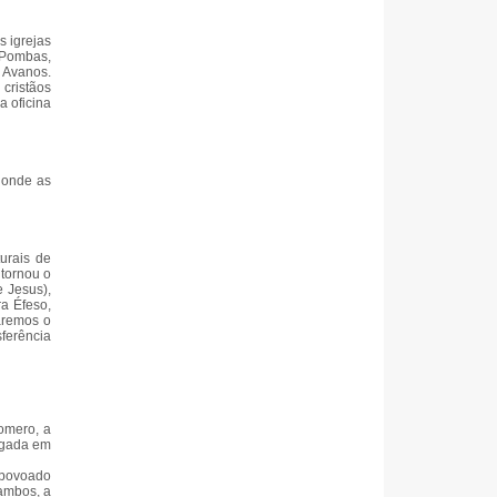
 igrejas
s Pombas,
 Avanos.
 cristãos
a oficina
 onde as
urais de
 tornou o
e Jesus),
a Éfeso,
aremos o
ferência
omero, a
hegada em
o povoado
ambos, a