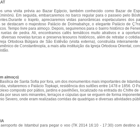
LAT
mos uma visita prévia ao Bazar Egípcio, também conhecido como Bazar de Espe
de Eminönü. Em seguida, embarcaremos no barco regular para o passeio pelo Bósf
tes.Durante o trajeto, apreciaremos vistas panorâmicas espetaculares dos pa
s se destacam o majestoso Palácio de Dolmabahçe, o elegante Palácio de Ç?r
cos. Tempo livre para almoço. Depois, seguiremos para o bairro histórico de Fener
ruelas de pedra. Ali, encontramos cafés temáticos muito atrativos e a oportun
 diversas novelas turcas e preserva tesouros históricos, além de retratar o cotidia
eja Ortodoxa Búlgara de São Estêvão (visita externa), construída inteiramente 
mênico de Constantinopla, a mais alta instituição da Igreja Ortodoxa Oriental, co
istão.
om almoço)
 Basílica de Santa Sofia por fora, um dos monumentos mais importantes de Istamb
da, visitaremos o Palácio Topkapi, residência dos sultões entre 1478 e 1856. O P
exo composto por pátios, jardins e pavilhões, localizado na entrada do Chifre de
ada por seus seis minaretes, terraços e cúpulas que se erguem de forma imponente
o Severo, onde eram realizadas corridas de quadrigas e diversas atividades públ
IA
o aeroporto de Istambul para pegar o voo (TK 2014 16:10 - 17:30) com destino a