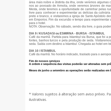
área mais nobre e distinta da ilha, onde veremos algumas 
nos ao povoado de Armolia, onde veremos árvores de mas
Mesta, onde teremos a oportunidade de caminhar pelas rua
livre para conhecer e experimentar as delícias da culinár
preto e branco, e visitaremos a igreja de Santo Apóstolo d
em Emporios. Fim da excursão e tempo para experimentar as
para o hotel.
NOTA: Observação: No sábado, sendo dia livre, o guia poderá
DIA 9 / KUSADASI ou ESMIRNA - BURSA - ISTAMBUL
Café da manhã. Partida para Istambul via Bursa, que foi a 
fontes, banhos turcos e pela produção de seda. Visitaremo
seda. Saída com destino a Istambul. Chegada ao hotel em 
DIA 10 / ISTAMBUL
Café da manhã. No horário indicado, traslado para o aeropo
Fim de nossos serviços
A ordem e sequência das visitas poderão ser alteradas sem pré
Meses de junho a setembro as operações serão realizadas em
* Valores sujeitos à alteração sem aviso prévio. P
ilustrativas.