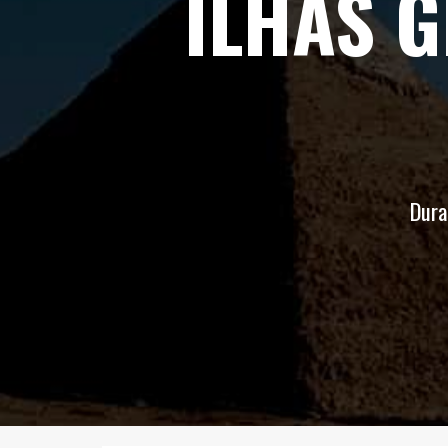
ILHAS G
Dura