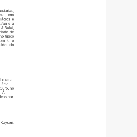
ciarias,
oro, uma
lácios e
a?an e a
 & Balat,
idade de
no típico
em ferro
nsiderado
ul e uma
alácio
 Ouro, no
. À
icas por
 Kayseri.