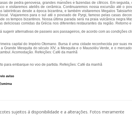
casas de pedra genovesa, grandes mansões e fazendas de cítricos. Em seguida, d
co e visitaremos ateliês de cerâmica. Continuaremos nossa excursão até o po
s labirínticas desde a época bizantina, e também visitaremos Megalos Taksiarhi
ia local. Viajaremos para o sul até o povoado de Pyrgi, famoso pelas casas dec
esde os tempos bizantinos. Nossa última parada será na praia vulcânica negra Ma
 deliciosas comidas da Grécia nos diferentes restaurantes da região. Retorno e
 sugerir alternativas de passeio aos passageiros, de acordo com as condições cli
primeira capital do Império Otomano. Bursa é uma cidade reconhecida por suas m
s a Grande Mesquita do século XIV, a Mesquita e o Mausoléu Verde, e o mercado 
Istambul. Acomodação. Refeições: Café da manhã
rto para embarque no voo de partida. Refeições: Café da manhã
vio aviso
 Esmirna
acotes sujeitos á disponibilidade e a alterações. Fotos meramente