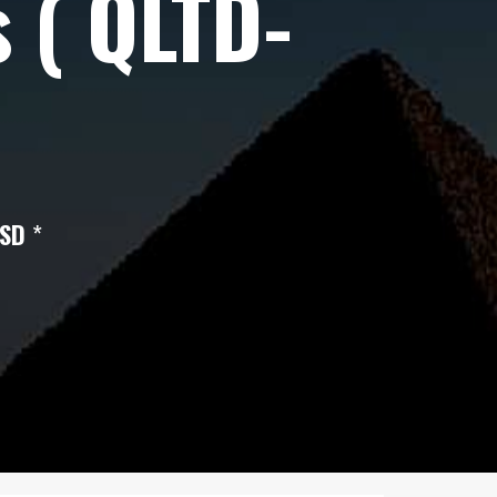
 ( QLTD-
USD
*