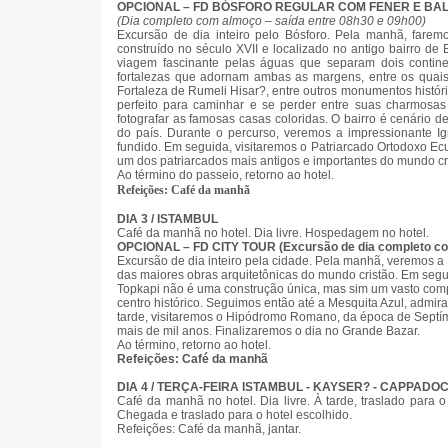
OPCIONAL – FD BÓSFORO REGULAR COM FENER E BA
(Dia completo com almoço – saída entre 08h30 e 09h00)
Excursão de dia inteiro pelo Bósforo. Pela manhã, fare
construído no século XVII e localizado no antigo bairro 
viagem fascinante pelas águas que separam dois continen
fortalezas que adornam ambas as margens, entre os quai
Fortaleza de Rumeli Hisar?, entre outros monumentos históri
perfeito para caminhar e se perder entre suas charmosas 
fotografar as famosas casas coloridas. O bairro é cenário de
do país. Durante o percurso, veremos a impressionante Igr
fundido. Em seguida, visitaremos o Patriarcado Ortodoxo Ecu
um dos patriarcados mais antigos e importantes do mundo cr
Ao término do passeio, retorno ao hotel.
Refeições: Café da manhã
DIA 3 / ISTAMBUL
Café da manhã no hotel. Dia livre. Hospedagem no hotel.
OPCIONAL – FD CITY TOUR (Excursão de dia completo c
Excursão de dia inteiro pela cidade. Pela manhã, veremos a
das maiores obras arquitetônicas do mundo cristão. Em segui
Topkapi não é uma construção única, mas sim um vasto compl
centro histórico. Seguimos então até a Mesquita Azul, admir
tarde, visitaremos o Hipódromo Romano, da época de Septími
mais de mil anos. Finalizaremos o dia no Grande Bazar.
Ao término, retorno ao hotel.
Refeições: Café da manhã
DIA 4 / TERÇA-FEIRA ISTAMBUL - KAYSER? - CAPPADOC
Café da manhã no hotel. Dia livre. À tarde, traslado para 
Chegada e traslado para o hotel escolhido.
Refeições: Café da manhã, jantar.