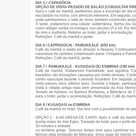
DIA 5 / CAPADÓCIA
OPÇÃO DE VISITA PASSEIO DE BALÃO (CONSULTAR PR
Após o café da manhã, partiremos para a excursão de dia i
esculpidas na rocha, com afrescos interiores. Em seguida, c
onde admiraremos o Vale do Amor, também conhecido pelas 
À tarde, visitaremos uma cidade subterrânea, Serha (ou Özk
como refúgio contra os inimigos nos séculos VI e VII. Por fim
de ónix e joalheria. Retorno ao hotel, jantar e acomodação.
Refeições: Café da manhã e jantar.
DIA 6 / CAPPADOCIA - PAMUKKALE (650 km)
Café da manhã e saída em direção a Aksaray. Continuare
caravanas de camelos costumavam parar. Chegada a Pamukkal
Refeições: Café da manhã, jantar.
DIA 7 / PAMUKKALE - KUSADASI OU ESMIRNA (190 km)
Café da manhã. Visitaremos Pamukkale, que significa "Ca
travertino são formações causadas por fontes termais. Conti
centro episcopal durante o período bizantino. Em seguida,
onde passou seus últimos anos. Durante o trajeto, partic
visita à cidade antiga mais bem preservada da Ásia Menor,
Templo de Adriano, os Banhos Romanos, a Biblioteca de Ce
para o hotel, jantar e acomodação. Refeições: Café da manhã
DIA 8 / KUSADASI ou ESMIRNA
Café da manhã no hotel. Dia livre com a possibilidade de pa
OPÇÃO 1 - ILHA GREGA DE CHIOS: Após o café da manhã no
quinta maior do mar Egeu. Traslado do hotel para o porto 
30 minutos e entrada
no território grego. Teremos tempo livre para caminhar no
famoso pela produção de Máscara, único lugar do mundo ond