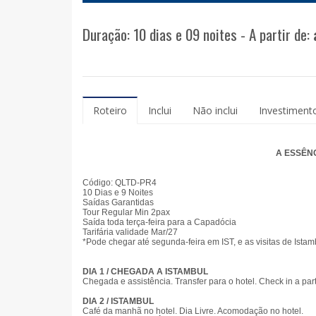
Duração: 10 dias e 09 noites - A partir de:
Roteiro
Inclui
Não inclui
Investiment
A ESSÊNC
Código:
QLTD-PR4
10 Dias e 9 Noites
Saídas Garantidas
Tour Regular Min 2pax
Saída toda terça-feira para a Capadócia
Tarifária validade Mar/27
*Pode chegar até segunda-feira em IST, e as visitas de Ist
DIA 1 / CHEGADA A ISTAMBUL
Chegada e assistência. Transfer para o hotel. Check in a pa
DIA 2 / ISTAMBUL
Café da manhã no hotel. Dia Livre. Acomodação no hotel.