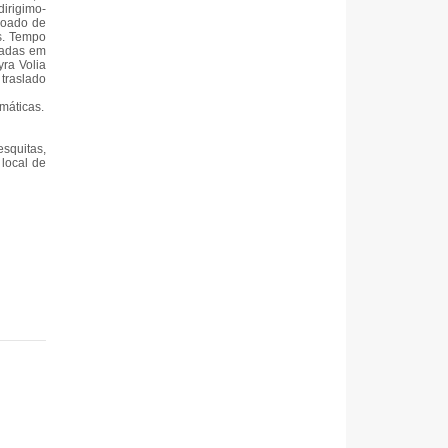
irigimo-
voado de
s. Tempo
oradas em
yra Volia
 traslado
máticas.
esquitas,
local de