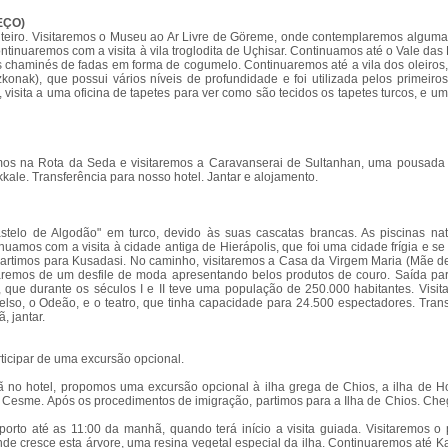
EÇO)
nteiro. Visitaremos o Museu ao Ar Livre de Göreme, onde contemplaremos algumas
ontinuaremos com a visita à vila troglodita de Uçhisar. Continuamos até o Vale da
chaminés de fadas em forma de cogumelo. Continuaremos até a vila dos oleiros,
onak), que possui vários níveis de profundidade e foi utilizada pelos primeiros
, visita a uma oficina de tapetes para ver como são tecidos os tapetes turcos, e um
mos na Rota da Seda e visitaremos a Caravanserai de Sultanhan, uma pousada
e. Transferência para nosso hotel. Jantar e alojamento.
stelo de Algodão" em turco, devido às suas cascatas brancas. As piscinas nat
nuamos com a visita à cidade antiga de Hierápolis, que foi uma cidade frígia e se
 partimos para Kusadasi. No caminho, visitaremos a Casa da Virgem Maria (Mãe d
iparemos de um desfile de moda apresentando belos produtos de couro. Saída par
 que durante os séculos I e II teve uma população de 250.000 habitantes. Visit
lso, o Odeão, e o teatro, que tinha capacidade para 24.500 espectadores. Trans
, jantar.
rticipar de uma excursão opcional.
 hotel, propomos uma excursão opcional à ilha grega de Chios, a ilha de H
de Cesme. Após os procedimentos de imigração, partimos para a Ilha de Chios. C
 porto até as 11:00 da manhã, quando terá início a visita guiada. Visitaremos 
e cresce esta árvore, uma resina vegetal especial da ilha. Continuaremos até K