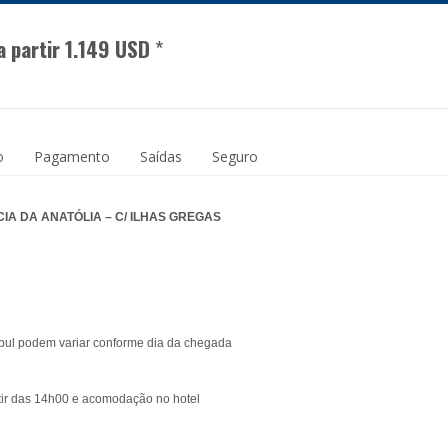
a partir 1.149 USD
*
o
Pagamento
Saídas
Seguro
IA DA ANATÓLIA – C/ ILHAS GREGAS
ambul podem variar conforme dia da chegada
rtir das 14h00 e acomodação no hotel