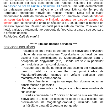
sol.
Escoltado por seu guia, dirija até Punthuk Setumbu Hill. Assistir
ao
nascer do sol de Punthuk Setumbu Hill
oferece uma vista deslumbrante
da paisagem envolta em névoa e da silhueta icônica do Templo de
Borobudur emergindo através da neblina matinal. Dirija até o maior
monumento budista do mundo, o Complexo do Templo de Borobudur (
todas
as segundas-feiras, o acesso é limitado apenas ao parque externo do
templo
)
que foi construído entre os séculos 8 e 9 dC durante o reinado da
dinastia Syailendra. Retorno ao hotel para o café da manhã. Check-out no
hotel, traslado diretamente ao aeroporto de Yogyakarta para o seu voo para
o próximo destino.
R
efeições
:
Café da manhã
******
Fim dos nossos serviços ****
SERVIÇOS INCLUÍDOS
·
Traslados de ida e volta do Aeroporto de Yogyakarta (YIA) para
o hotel de sua escolha em Yogyakarta e do hotel de sua
escolha nas proximidades de Magelang/Borobudur para o
Aeroporto de Yogyakarta (YIA) usando um veículo particular
com motorista com ar-condicionado.
·
Traslado entre hotéis do hotel de sua escolha em Yogyakarta
para o hotel de sua escolha nas proximidades de
Magelang/Borobudur usando um veículo particular com
motorista com ar-condicionado.
·
Guia fluente em inglês ou espanhol durante todas as
transferências e passeios
·
Bebida de boas-vindas na chegada a hotéis selecionados de
sua escolha
·
Estadia combinada de 2 noites no hotel de sua escolha em
Yogyakarta e 1 noite de estadia no hotel de sua escolha nas
proximidades de Magelang/Borobudur, incluindo café da
manhã diário para até 2 pessoas por quarto.