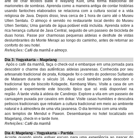
arte de criar tecidos Batik e Wayang Kulit, uma forma tradicional de
marionetes de sombras. Aprenda como a maneira antiga de contar histórias
usando fantoches elaborados se relaciona com a cultura social e a vida
religiosa de Java. Depois disso, leva cerca de 1 hora de carro até o Museu
Ullen Sentalu. O almoço é servido no restaurante local dentro do Museu
Ullen Sentalu; Uma garrafa de água potável está incluída. Aprenda sobre a
rica herança cultural de Java Central, seguido de um passeio de bicicleta de
duas horas. Passe por charmosas pequenas aldeias e desfrute de vistas
deslumbrantes do Monte Merapi ao longo do caminho, antes de retornar ao
conforto do seu hotel.
R
efeições
:
Café da manhã e almoço.
Dia 3: Yogyakarta – Magelang
Após o café da manhã, faça o check-out e embarque em uma jornada para
descobrir o charme das autênticas aldeias javanesas. Conhecida por seu
artesanato tradicional de prata, Kotagede foi o centro do poderoso Sultanato
de Mataram durante o século 16. Aqui você também pode descobrir o
tradicional tipo de biscoito Kotagede, Kembang Waru. Visite a casa de um
padeiro e experimente este biscoito típico que só está disponível na
região. À tarde visita à aldeia de Candirejo. Explore a vila em um passeio de
carruagem puxada por cavalos em dokar. Visite casas humildes e descubra
petiscos tradicionais que retratam a cultura tradicional em meio ao ambiente
natural e à atmosfera de uma vila javanesa. O dia termina com uma visita
aos templos de Mendut e Pawon. Desembarque no hotel localizado em
Magelang, check-in e tarde livre.
R
efeições
:
Café da manhã
Dia 4: Magelang – Yogyakarta – Partida
Acorde quando ainda estiver escuro
para uma experiência ao nascer do