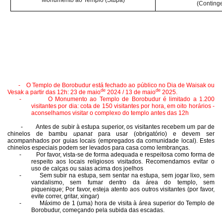
(Continge
- O Templo de Borobudur está fechado ao público no Dia de Waisak ou
de
de
Vesak a partir das 12h: 23 de maio
2024 / 13 de maio
2025.
-
O Monumento ao Templo de Borobudur é limitado a 1.200
visitantes por dia: cota de 150 visitantes por hora, em oito horários -
aconselhamos visitar o complexo do templo antes das 12h
- Antes de subir à estupa superior, os visitantes recebem um par de
chinelos de bambu
upanat
para usar (obrigatório) e devem ser
acompanhados por guias locais (empregados da comunidade local). Estes
chinelos especiais podem ser levados para casa como lembranças.
-
Por favor, vista-se de forma adequada e respeitosa como forma de
respeito aos locais religiosos visitados. Recomendamos evitar o
uso de calças ou saias acima dos joelhos
-
Sem subir na estupa, sem sentar na estupa, sem jogar lixo, sem
vandalismo, sem fumar dentro da área do templo, sem
piquenique; Por favor, esteja atento aos outros visitantes (por favor,
evite correr, gritar, xingar)
-
Máximo de 1 (uma) hora de visita à área superior do Templo de
Borobudur, começando pela subida das escadas.