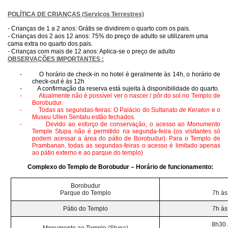
POLÍTICA DE CRIANÇAS (Serviços Terrestres)
- Crianças de 1 a 2 anos: Grátis se dividirem o quarto com os pais.
- Crianças dos 2 aos 12 anos: 75% do preço de adulto se utilizarem uma
cama extra no quarto dos pais.
- Crianças com mais de 12 anos: Aplica-se o preço de adulto
OBSERVAÇÕES IMPORTANTES :
-
O horário de check-in no hotel é geralmente às 14h, o horário de
check-out é às 12h
-
A confirmação da reserva está sujeita à disponibilidade do quarto.
-
Atualmente não é possível ver o nascer / pôr do sol no Templo de
Borobudur.
-
Todas as segundas-feiras: O Palácio do Sultanato
de Keraton
e o
Museu Ullen Sentalu estão fechados.
-
Devido ao esforço de conservação, o acesso ao Monumento
Temple Stupa não é permitido na segunda-feira (os visitantes só
podem acessar a área do pátio de Borobudur). Para o Templo de
Prambanan, todas as segundas-feiras o acesso é limitado apenas
ao pátio externo e ao parque do templo)
Complexo do Templo de Borobudur – Horário de funcionamento:
Borobudur
Parque do Templo
7h às
Pátio do Templo
7h às
8h30 
Monumento ao Templo (Stupa)