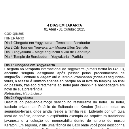
4 DIAS EM JAKARTA
01 Abril - 31 Outubro 2025
CÓD:QIN805
ITINERÁRIO
Dia 1 Chegada em Yogyakarta – Templo de Borobudur
Dia 2 City Tour em Yogyakarta – Museu Ullen Sentalu
Dia 3 Yogyakarta – Magelang inclui a vila de Candirejo
Dia 4 Templo de Borobudur – Yogyakarta - Partida
Dia 1: Chegada em Yogyakarta
Chegada ao Aeroporto Internacional de Yogyakarta (o mais tardar às 14h00),
encontre seuguia designado após passar pelos procedimentos de
imigração. Continue a viagem até o Templo Prambanan (todas as segundas-
feiras, o acesso é limitado apenas ao parque ao ar livre do templo). Ao final
do passeio, traslado diretamente ao hotel para check-in e hospedagem em
hotel de sua preferência.
Refeições:
Não Incluso
Dia 2: Yogyakarta
Desfrute do pequeno-almoço servido no restaurante do hotel. Do hotel,
traslado privado ao Palácio do Sultanato de Keraton (fechado todas as
segundas-feiras), onde ainda reside a família real. Liderado por um guia
local do palácio, observe o esplêndido exemplo da arquitetura tradicional
javanesa e a coleção de memorabilia dentro do terreno do museu
Keraton. Em seguida, visite uma fábrica de Batik onde você pode descobrir a