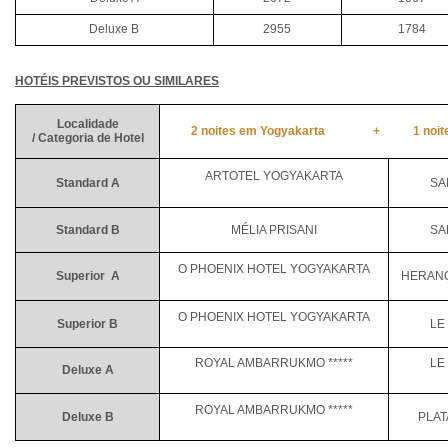
Deluxe B
2955
1784
HOTÉIS PREVISTOS OU SIMILARES
Localidade
2 noites em Yogyakarta + 1 noite e
/ Categoria de Hotel
ARTOTEL YOGYAKARTA
Standard A
SA
Standard B
MÉLIA PRISANI
SA
O PHOENIX HOTEL YOGYAKARTA
Superior A
HERAN
O PHOENIX HOTEL YOGYAKARTA
Superior B
LE
ROYAL AMBARRUKMO *****
LE
Deluxe A
ROYAL AMBARRUKMO *****
Deluxe B
PLAT