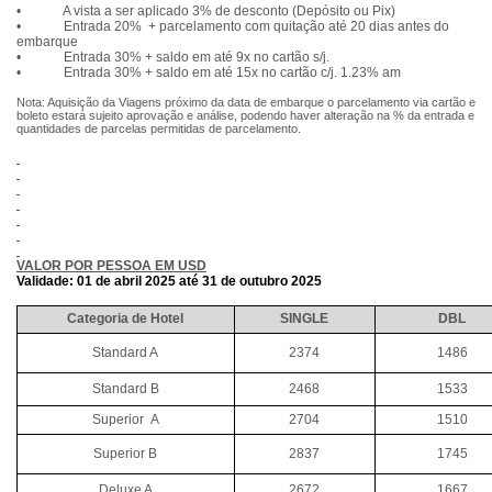
• A vista a ser aplicado 3% de desconto (Depósito ou Pix)
• Entrada 20% + parcelamento com quitação até 20 dias antes do
embarque
• Entrada 30% + saldo em até 9x no cartão s/j.
• Entrada 30% + saldo em até 15x no cartão c/j. 1.23% am
Nota: Aquisição da Viagens próximo da data de embarque o parcelamento via cartão e
boleto estará sujeito aprovação e análise, podendo haver alteração na % da entrada e
quantidades de parcelas permitidas de parcelamento.
VALOR POR PESSOA EM USD
Validade: 01 de abril 2025 até 31 de outubro 2025
Categoria de Hotel
SINGLE
DBL
Standard A
2374
1486
Standard B
2468
1533
Superior A
2704
1510
Superior B
2837
1745
Deluxe A
2672
1667