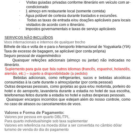
·
Visitas guiadas privadas conforme itinerário em veículo com ar-
condicionado
·
1 almoço em restaurante local (somente comida)
·
Água potável de cortesia durante traslados e excursões.
·
Todas as taxas de entrada e/ou doações aplicáveis para locais
visitados de acordo com o itinerário.
·
Impostos governamentais e taxas de serviço aplicáveis
SERVIÇOS NÃO INCLUÍDOS
Voos internacionais e internos de qualquer trecho
Bilhete de ida e volta de e para o Aeroporto Internacional de Yogyakarta (YIA)
Taxa de excesso de bagagem, se aplicável (por conta própria)
Seguro pessoal de viagem/médico
Quaisquer refeições adicionais (almoço ou jantar) não indicadas no
itinerário.
Suplemento para guia que fala outros idiomas (francês, espanhol, holandês,
alemão, etc.) – sujeito a disponibilidade (a pedido)
Bebidas adicionais, como refrigerantes, sucos e bebidas alcoólicas
consumidas à la carte durante o almoço/jantar (por conta pessoal)
Outras despesas pessoais, como gorjetas ao guia e/ou motorista, porteiro do
hotel e do aeroporto, lavanderia durante a estadia no hotel de sua escolha,
telefonemas feitos durante a estadia no hotel e outras despesas pessoais.
Quaisquer encargos incorridos que estejam além do nosso controle, como
no caso de atrasos ou cancelamentos de voos.
Valores e Forma de Pagamento:
Valores por pessoa em quarto DBL/TPL.
Para quarto individual/single sob taxa suplementar
Valores em referência na moeda dólar a ser convertida no câmbio dólar
turismo de venda do dia do pagamento