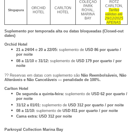
COLEÇÃO
ROTZ
PARK
CARLTON,
ORCHID
CARLTON
ROYAL,
Tarifas
SIngapura
HOTEL
HOTEL
MARINA
válidas até
BAY
29/12/2025
APENAS
Suplemento por temporada alta ou datas bloqueadas (Closed-out
dates)
Orchid Hotel
21 a 24/04
e
20 a 22/05:
suplemento de
USD 86 por quarto /
por noite
08 a 11/10
e
31/12:
suplemento de
USD 179 por quarto / por
noite
??
Reservas em datas com suplemento s
ã
o
Não Reembolsáveis, Não
Alteráveis e Não Canceláveis — penalidade de 100%.
Carlton Hotel
De segunda a quinta-feira:
suplemento de
USD 62 por quarto /
por noite
31/12 a 01/01:
suplemento de
USD 312 por quarto / por noite
08 a 11/10:
suplemento de
USD 811 por quarto / por noite
Cama extra:
USD 312 por noite
Parkroyal Collection Marina Bay