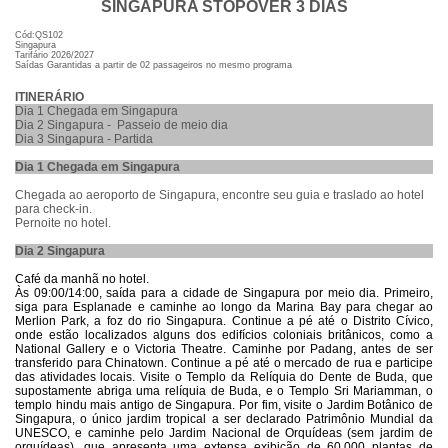
SINGAPURA STOPOVER 3 DIAS
Cód:QS102
Singapura
Tarifário 2026/2027
Saídas Garantidas a partir de 02 passageiros no mesmo programa
ITINERÁRIO
Dia 1 Chegada em Singapura
Dia 2 Singapura - Passeio de meio dia
Dia 3 Singapura - Partida
Dia 1 Chegada em Singapura
Chegada ao aeroporto de Singapura, encontre seu guia e traslado ao hotel
para check-in.
Pernoite no hotel.
Dia 2 Singapura
Café da manhã no hotel.
Às 09:00/14:00, saída para a cidade de Singapura por meio dia. Primeiro,
siga para Esplanade e caminhe ao longo da Marina Bay para chegar ao
Merlion Park, a foz do rio Singapura. Continue a pé até o Distrito Cívico,
onde estão localizados alguns dos edifícios coloniais britânicos, como a
National Gallery e o Victoria Theatre. Caminhe por Padang, antes de ser
transferido para Chinatown. Continue a pé até o mercado de rua e participe
das atividades locais. Visite o Templo da Relíquia do Dente de Buda, que
supostamente abriga uma relíquia de Buda, e o Templo Sri Mariamman, o
templo hindu mais antigo de Singapura. Por fim, visite o Jardim Botânico de
Singapura, o único jardim tropical a ser declarado Patrimônio Mundial da
UNESCO, e caminhe pelo Jardim Nacional de Orquídeas (sem jardim de
orquídeas), que apresenta uma extensa exibição de 60.000 plantas de