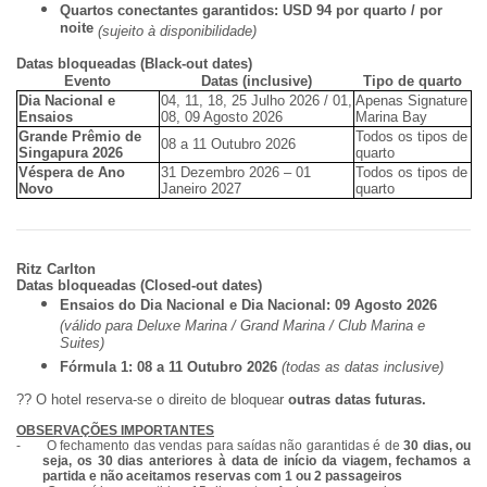
Quartos conectantes garantidos:
USD 94 por quarto / por
noite
(sujeito à disponibilidade)
Datas bloqueadas (Black-out dates)
Evento
Datas (inclusive)
Tipo de quarto
Dia Nacional e
04, 11, 18, 25 Julho 2026 / 01,
Apenas Signature
Ensaios
08, 09 Agosto 2026
Marina Bay
Grande Prêmio de
Todos os tipos de
08 a 11 Outubro 2026
Singapura 2026
quarto
Véspera de Ano
31 Dezembro 2026 – 01
Todos os tipos de
Novo
Janeiro 2027
quarto
Ritz Carlton
Datas bloqueadas (Closed-out dates)
Ensaios do Dia Nacional e Dia Nacional:
09 Agosto 2026
(válido para Deluxe Marina / Grand Marina / Club Marina e
Suites)
Fórmula 1:
08 a 11 Outubro 2026
(todas as datas inclusive)
??
O hotel reserva-se o direito de bloquear
outras datas futuras.
OBSERVAÇÕES IMPORTANTES
-
O fechamento das vendas para saídas não garantidas é de
30 dias, ou
seja, os 30 dias anteriores à data de início da viagem, fechamos a
partida e não aceitamos reservas com 1 ou 2 passageiros