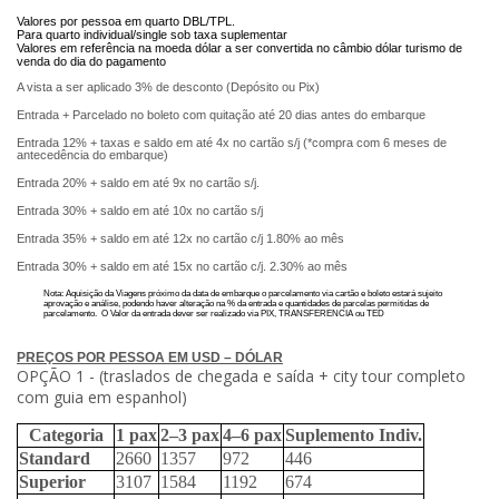
Valores por pessoa em quarto DBL/TPL.
Para quarto individual/single sob taxa suplementar
Valores em referência na moeda dólar a ser convertida no câmbio dólar turismo de
venda do dia do pagamento
A vista a ser aplicado 3% de desconto (Depósito ou Pix)
Entrada + Parcelado no boleto com quitação até 20 dias antes do embarque
Entrada 12% + taxas e saldo em até 4x no cartão s/j (*compra com 6 meses de
antecedência do embarque)
Entrada 20% + saldo em até 9x no cartão s/j.
Entrada 30% + saldo em até 10x no cartão s/j
Entrada 35% + saldo em até 12x no cartão c/j 1.80% ao mês
Entrada 30% + saldo em até 15x no cartão c/j. 2.30% ao mês
Nota: Aquisição da Viagens próximo da data de embarque o parcelamento via cartão e boleto estará sujeito
aprovação e análise, podendo haver alteração na % da entrada e quantidades de parcelas permitidas de
parcelamento. O Valor da entrada dever ser realizado via PIX, TRANSFERENCIA ou TED
PREÇOS POR PESSOA EM USD – DÓLAR
OPÇÃO 1 - (traslados de chegada e saída + city tour completo
com guia em espanhol)
Categoria
1 pax
2–3 pax
4–6 pax
Suplemento Indiv.
Standard
2660
1357
972
446
Superior
3107
1584
1192
674