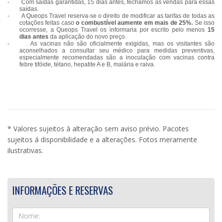
-
Com saídas garantidas, 15 dias antes, fechamos as vendas para essas
saídas.
-
A Queops Travel reserva-se o direito de modificar as tarifas de todas as
cotações feitas caso
o combustível aumente em mais de 25%.
Se isso
ocorresse, a Queops Travel os informaria por escrito pelo menos
15
dias antes
da aplicação do novo preço.
-
As vacinas não são oficialmente exigidas, mas os visitantes são
aconselhados a consultar seu médico para medidas preventivas,
especialmente recomendadas são a inoculação com vacinas contra
febre tifóide, tétano, hepatite A e B, malária e raiva.
* Valores sujeitos à alteração sem aviso prévio. Pacotes
sujeitos á disponibilidade e a alterações. Fotos meramente
ilustrativas.
INFORMAÇÕES E RESERVAS