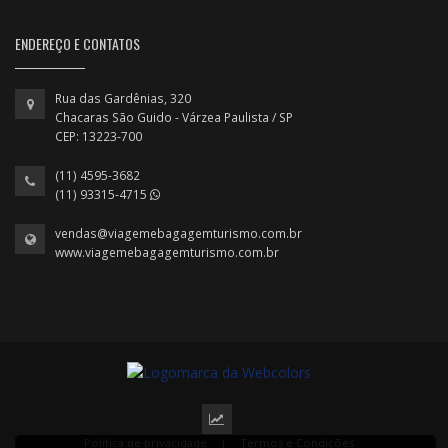
ENDEREÇO E CONTATOS
Rua das Gardênias, 320
Chacaras São Guido - Várzea Paulista / SP
CEP: 13223-700
(11) 4595-3682
(11) 93315-4715
vendas@viagemebagagemturismo.com.br
www.viagemebagagemturismo.com.br
Política de privacidade
|
Termos e Condições