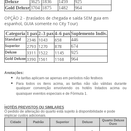
Deluxe
3625
1836
1459
925
Gold Deluxe
3704
1875
1482
964
OPÇÃO 2 - (traslados de chegada e saída SEM guia em
espanhol, GUIA somente no City Tour)
Categoria
1 pax
2–3 pax
4–6 pax
Suplemento Indiv.
2346
1043
658
446
Standard
2793
1270
878
674
Superior
3311
1522
1145
925
Deluxe
3390
1561
1168
964
Gold Deluxe
Anotações:
As tarifas aplicam-se apenas em períodos não festivos
Para todos os itens acima, as tarifas não são válidas durante
qualquer convenção envolvendo os hotéis listados acima ou
quaisquer eventos especiais e de Fórmula 1.
HOTÉIS PREVISTOS OU SIMILARES
O pedido de alteração do quarto está sujeito à disponibilidade e pode
implicar custos adicionais.
Quarto Deluxe
Cidade
Padrão
Superior
Deluxe
Ouro