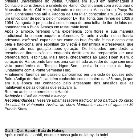
primeira universidade do Vietnã, fundada em 1070 em homenagem a
Confúcio e considerada o símbolo de Hanói.
Continuamos com a rota para o
Mausoléu de Ho Chi Minh, visitando o exterior do Mausoléu da Praça Ba
Dinh. Continuaremos até a Pagoda de Um Pilar, construído em 1049 sobre
um único pilar de pedra pelo imperador Ly Thai Tong, que reinou de 1028 a
1054. A pagoda é projetado à semelhança de uma folha de flor de lótus em
homenagem a Buda.
Almoço em restaurante local.
Após o almoço, teremos uma experiência com flores e sua maneira
tradicional de compor
buquês e oferendas. Durante a visita a uma florista
artesanal você será capaz de ver como os buquês são feitos e como esta
bela e tradicional arte espiritual do Vietnã é transmitida e preservada, que
chegou até nós geração após geração. Os hóspedes aprenderão a
reconhecer flores exóticas enquanto desfrutam da preparação de uma
oferenda floral espiritual. Mais tarde, chegaremos ao Lago Hoan Kiem, o
coração de Hanói, onde faremos uma caminhada ao redor do lago com uma
vista panorâmica do Templo Ngoc Son, localizado no meio do lago,
juntamente com a Ponte Vermelha Huc.
Finalmente, faremos um passeio panorâmico em um ciclo de pousse pelo
Bairro Antigo de Hanói, também conhecido como o bairro das 36 ruas, já que
em sua época era conhecido pelo artesanato dos artesãos que as
habitavam e pelas oficinas que estavam lá.
Retorno ao hotel e pernoite em Hanói.
Refeições
: Café da manhã e almoço
Recomendações:
Reserve umamassagem tradicional ou participe do curso
de culinária vietnamita. Assista ao show Marionetas sobre el agua ou Mi
Pueblo Show.
Dia 3 - Qui: Hanói - Baía de Halong
Após o café da manhã, encontre nosso guia no lobby do hotel.