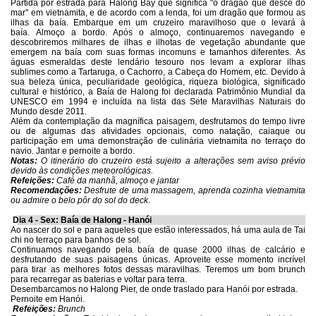
Partida por estrada para Halong Bay que significa "o dragão que desce do
mar" em vietnamita, e de acordo com a lenda, foi um dragão que formou as
ilhas da baía. Embarque em um cruzeiro maravilhoso que o levará à
baía. Almoço a bordo.
Após o almoço, continuaremos navegando e
descobriremos milhares de ilhas e ilhotas de vegetação abundante que
emergem na baía com suas formas incomuns e tamanhos diferentes. As
águas esmeraldas deste lendário tesouro nos levam a explorar ilhas
sublimes como a Tartaruga, o Cachorro, a Cabeça do Homem, etc. Devido à
sua beleza única, peculiaridade geológica, riqueza biológica, significado
cultural e histórico, a Baía de Halong foi declarada Patrimônio Mundial da
UNESCO em 1994 e incluída na lista das Sete Maravilhas Naturais do
Mundo desde 2011.
Além da contemplação da magnífica paisagem, desfrutamos do tempo livre
ou de algumas das atividades opcionais, como natação, caiaque ou
participação em uma demonstração de culinária vietnamita no terraço do
navio.
Jantar e pernoite a bordo.
Notas:
O itinerário do cruzeiro está sujeito a alterações sem aviso prévio
devido às condições meteorológicas.
Refeições:
Café da manhã, almoço e jantar
Recomendações:
Desfrute
de uma massagem, aprenda cozinha vietnamita
ou admire o belo pôr do sol do deck
.
Dia 4 - Sex: Baía de Halong - Hanói
Ao nascer do sol e para aqueles que estão interessados, há uma aula de Tai
chi no terraço para banhos de sol.
Continuamos navegando pela baía de quase 2000 ilhas de calcário e
desfrutando de suas paisagens únicas. Aproveite esse momento incrível
para tirar as melhores fotos dessas maravilhas. Teremos um bom brunch
para recarregar as baterias e voltar para terra.
Desembarcamos no Halong Pier, de onde traslado para Hanói por estrada.
Pernoite em Hanói.
Refeições:
Brunch