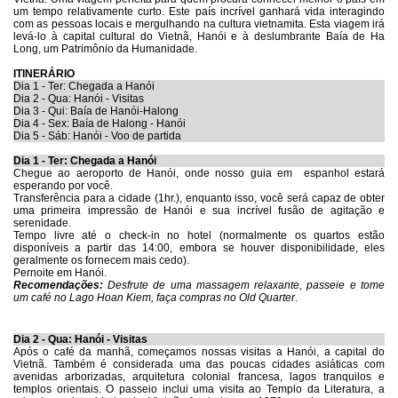
um tempo relativamente curto. Este país incrível ganhará vida interagindo
com as pessoas locais e mergulhando na cultura vietnamita. Esta viagem irá
levá-lo à capital cultural do Vietnã, Hanói e à deslumbrante Baía de Ha
Long, um Patrimônio da Humanidade.
ITINERÁRIO
Dia 1 - Ter: Chegada a Hanói
Dia 2 - Qua: Hanói - Visitas
Dia 3 - Qui: Baía de Hanói-Halong
Dia 4 - Sex: Baía de Halong - Hanói
Dia 5 - Sáb: Hanói - Voo de partida
Dia 1 - Ter: Chegada a Hanói
Chegue ao aeroporto de Hanói, onde nosso guia em espanhol estará
esperando por você.
Transferência para a cidade (1hr.), enquanto isso, você será capaz de obter
uma primeira impressão de Hanói e sua incrível fusão de agitação e
serenidade.
Tempo livre até o check-in no hotel (normalmente os quartos estão
disponíveis a partir das 14:00, embora se houver disponibilidade, eles
geralmente os fornecem mais cedo).
Pernoite em Hanói.
Recomendações:
Desfrute de uma massagem relaxante, passeie e tome
um café no Lago Hoan Kiem, faça compras no Old Quarter
.
Dia 2 - Qua: Hanói - Visitas
Após o café da manhã, começamos nossas visitas a Hanói, a capital do
Vietnã. Também é considerada uma das poucas cidades asiáticas com
avenidas arborizadas, arquitetura colonial francesa, lagos tranquilos e
templos orientais.
O passeio inclui uma visita ao Templo da Literatura,
a