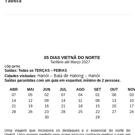
05 DIAS VIETNÃ DO NORTE
Tarifário até Março 2027
CÓD:QV701
Saídas: Todas as TERÇAS – FEIRAS
Hanói – Baía de Halong – Hanói
Cidades visitadas:
Saídas garantidas com um guia em espanhol, mínimo de 2 pessoas.
ABR
MAI
JUN
JUL
AGO
SET
OUT
NO
07
05
02
07
04
01
06
03
14
12
09
14
11
08
13
10
21
19
16
21
18
15
20
17
28
26
23
28
25
22
27
24
30
29
Uma viagem que incorpora os destaques e o essencial do norte do
Vietnã. Uma viagem perfeita para quem procura conhecer melhor o país em